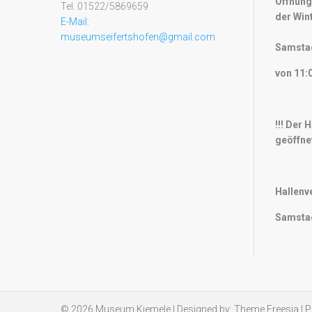
Öffnung
Tel. 01522/5869659
der Win
E-Mail:
museumseifertshofen@gmail.com
Samstag
von 11:0
!!! Der 
geöffnet
Hallenv
Samstag
© 2026
Museum Kiemele
| Designed by:
Theme Freesia
| 