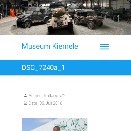
Skip
to
content
Museum Kiemele
DSC_7240a_1
Author :
RalfJoos72
Date :
30. Juli 2016