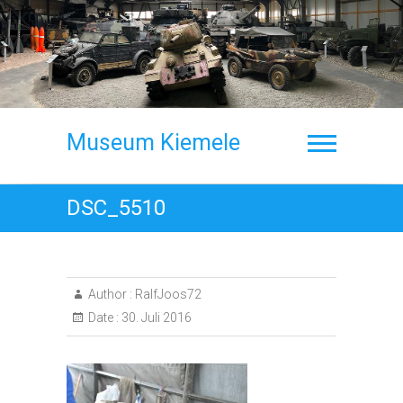
Skip
to
content
Museum Kiemele
DSC_5510
Author :
RalfJoos72
Date :
30. Juli 2016