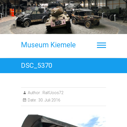
Skip
to
content
Museum Kiemele
DSC_5370
Author :
RalfJoos72
Date :
30. Juli 2016