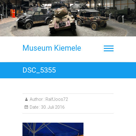
Skip
to
content
Museum Kiemele
DSC_5355
Author :
RalfJoos72
Date :
30. Juli 2016