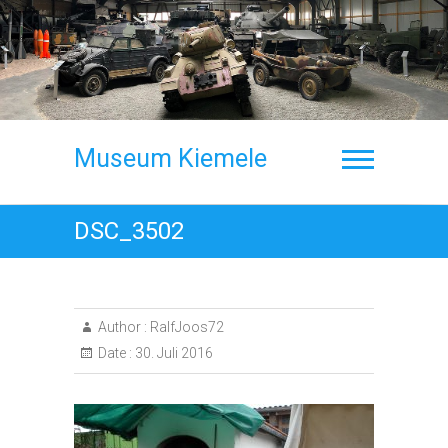
Skip
to
content
Museum Kiemele
DSC_3502
Author :
RalfJoos72
Date :
30. Juli 2016