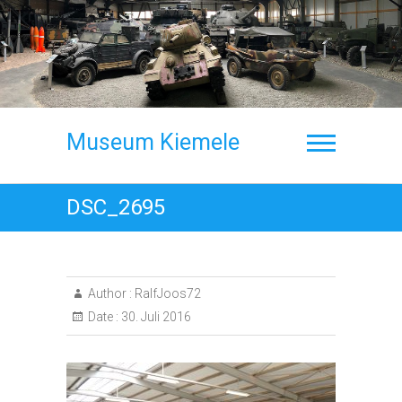
Skip
to
content
Museum Kiemele
DSC_2695
Author :
RalfJoos72
Date :
30. Juli 2016