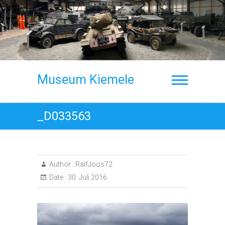
Skip
to
content
Museum Kiemele
_D033563
Author :
RalfJoos72
Date :
30. Juli 2016