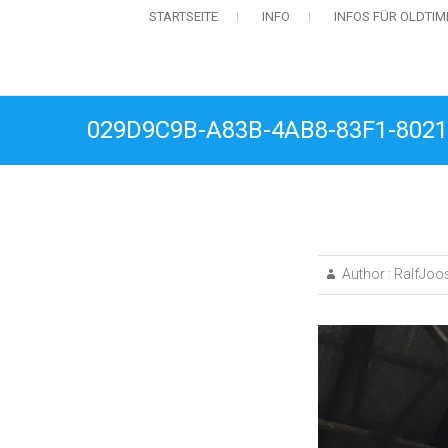
STARTSEITE
INFO
INFOS FÜR OLDTI
029D9C9B-A83B-4AB8-83F1-802
Author :
RalfJoo